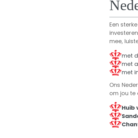
Nede
Een sterke
investeren
mee, luist
met d
met a
met i
Ons Neder
om jou te
Huib 
Sand
Chant