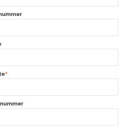
+ nummer
e
te
*
nnummer