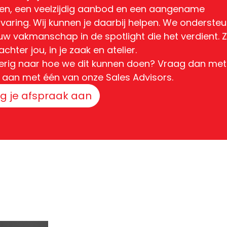
en, een veelzijdig aanbod en een aangename
varing. Wij kunnen je daarbij helpen. We ondersteu
ouw vakmanschap in de spotlight die het verdient. 
achter jou, in je zaak en atelier.
erig naar hoe we dit kunnen doen? Vraag dan me
 aan met één van onze Sales Advisors.
g je afspraak aan