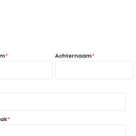
am
*
Achternaam
*
ak
*