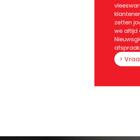
vleeswar
klantener
zetten j
we altijd 
Nieuwsgi
afspraak
> Vraa