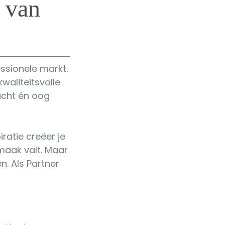
r van
essionele markt.
waliteitsvolle
acht én oog
ratie creëer je
maak valt.
Maar
. Als Partner